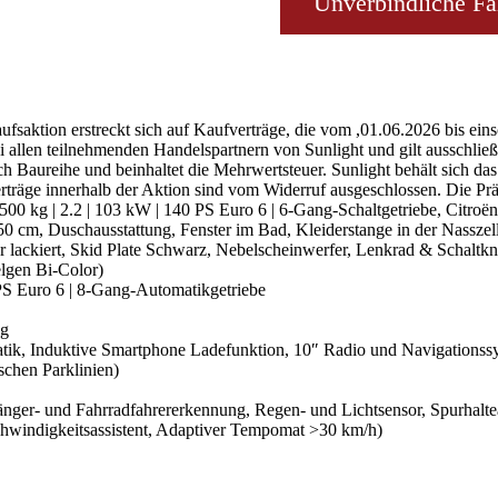
Unverbindliche Fa
fsaktion erstreckt sich auf Kaufverträge, die vom ,01.06.2026 bis eins
i allen teilnehmenden Handelspartnern von Sunlight und gilt ausschließ
ch Baureihe und beinhaltet die Mehrwertsteuer. Sunlight behält sich da
träge innerhalb der Aktion sind vom Widerruf ausgeschlossen. Die Prämi
500 kg | 2.2 | 103 kW | 140 PS Euro 6 | 6-Gang-Schaltgetriebe, Citr
cm, Duschausstattung, Fenster im Bad, Kleiderstange in der Nasszelle,
r lackiert, Skid Plate Schwarz, Nebelscheinwerfer, Lenkrad & Schaltkn
elgen Bi-Color)
 PS Euro 6 | 8-Gang-Automatikgetriebe
ng
tik, Induktive Smartphone Ladefunktion, 10″ Radio und Navigationss
chen Parklinien)
nger- und Fahrradfahrererkennung, Regen- und Lichtsensor, Spurhaltea
chwindigkeitsassistent, Adaptiver Tempomat >30 km/h)