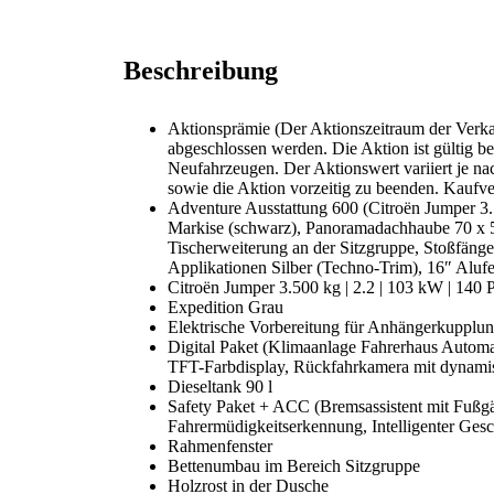
Beschreibung
Aktionsprämie (Der Aktionszeitraum der Verkau
abgeschlossen werden. Die Aktion ist gültig be
Neufahrzeugen. Der Aktionswert variiert je na
sowie die Aktion vorzeitig zu beenden. Kaufver
Adventure Ausstattung 600 (Citroën Jumper 3.
Markise (schwarz), Panoramadachhaube 70 x 50 
Tischerweiterung an der Sitzgruppe, Stoßfänge
Applikationen Silber (Techno-Trim), 16″ Aluf
Citroën Jumper 3.500 kg | 2.2 | 103 kW | 140
Expedition Grau
Elektrische Vorbereitung für Anhängerkupplu
Digital Paket (Klimaanlage Fahrerhaus Automa
TFT-Farbdisplay, Rückfahrkamera mit dynamis
Dieseltank 90 l
Safety Paket + ACC (Bremsassistent mit Fußgä
Fahrermüdigkeitserkennung, Intelligenter Ges
Rahmenfenster
Bettenumbau im Bereich Sitzgruppe
Holzrost in der Dusche