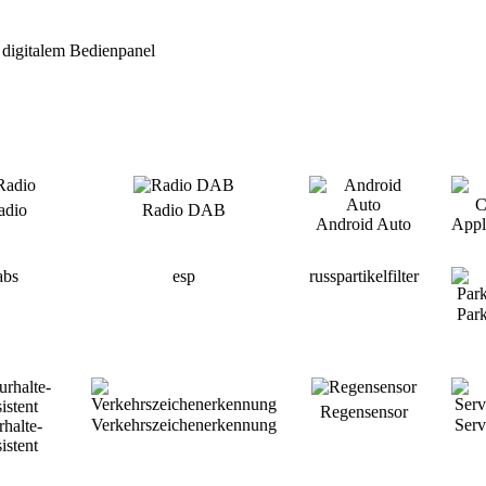
 digitalem Bedienpanel
adio
Radio DAB
Android Auto
Appl
abs
esp
russpartikelfilter
Par
Regensensor
Verkehrszeichenerkennung
Ser
halte-
istent