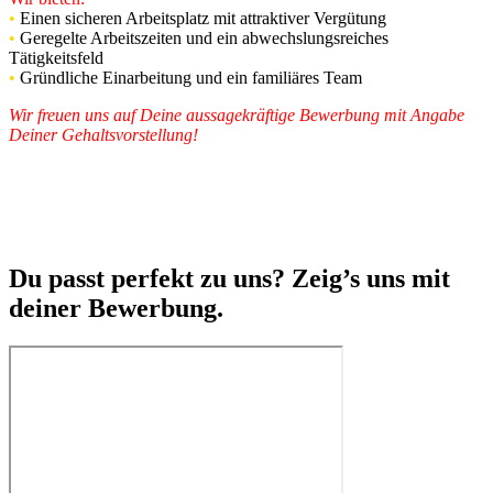
•
Einen sicheren Arbeitsplatz mit attraktiver Vergütung
•
Geregelte Arbeitszeiten und ein abwechslungsreiches
Tätigkeitsfeld
•
Gründliche Einarbeitung und ein familiäres Team
Wir freuen uns auf Deine aussagekräftige Bewerbung mit Angabe
Deiner Gehaltsvorstellung!
Dein Eubo Caravan Tirge-Team
E-Mail: bewerbungen@tirge.de Tel.: 0511/696035-0
Am Walde 2, 30916 Isernhagen
Du passt perfekt zu uns? Zeig’s uns mit
deiner Bewerbung.