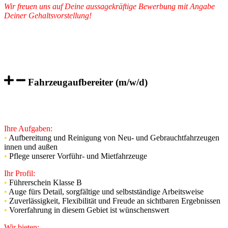
Wir freuen uns auf Deine aussagekräftige Bewerbung mit Angabe
Deiner Gehaltsvorstellung!
Dein Eubo Caravan Tirge-Team
E-Mail: bewerbungen@tirge.de Tel.: 0511/696035-0
Am Walde 2, 30916 Isernhagen
Fahrzeugaufbereiter (m/w/d)
Wir suchen zum nächstmöglichen Zeitpunkt einen
Fahrzeugaufbereiter (m/w/d).
Ihre Aufgaben:
•
Aufbereitung und Reinigung von Neu- und Gebrauchtfahrzeugen
innen und außen
•
Pflege unserer Vorführ- und Mietfahrzeuge
Ihr Profil:
•
Führerschein Klasse B
•
Auge fürs Detail, sorgfältige und selbstständige Arbeitsweise
•
Zuverlässigkeit, Flexibilität und Freude an sichtbaren Ergebnissen
•
Vorerfahrung in diesem Gebiet ist wünschenswert
Wir bieten: