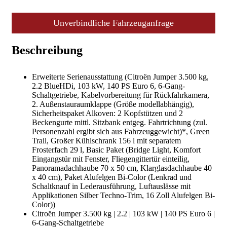
Unverbindliche Fahrzeuganfrage
Beschreibung
Erweiterte Serienausstattung (Citroën Jumper 3.500 kg,
2.2 BlueHDi, 103 kW, 140 PS Euro 6, 6-Gang-
Schaltgetriebe, Kabelvorbereitung für Rückfahrkamera,
2. Außenstauraumklappe (Größe modellabhängig),
Sicherheitspaket Alkoven: 2 Kopfstützen und 2
Beckengurte mittl. Sitzbank entgeg. Fahrtrichtung (zul.
Personenzahl ergibt sich aus Fahrzeuggewicht)*, Green
Trail, Großer Kühlschrank 156 l mit separatem
Frosterfach 29 l, Basic Paket (Bridge Light, Komfort
Eingangstür mit Fenster, Fliegengittertür einteilig,
Panoramadachhaube 70 x 50 cm, Klarglasdachhaube 40
x 40 cm), Paket Alufelgen Bi-Color (Lenkrad und
Schaltknauf in Lederausführung, Luftauslässe mit
Applikationen Silber Techno-Trim, 16 Zoll Alufelgen Bi-
Color))
Citroën Jumper 3.500 kg | 2.2 | 103 kW | 140 PS Euro 6 |
6-Gang-Schaltgetriebe