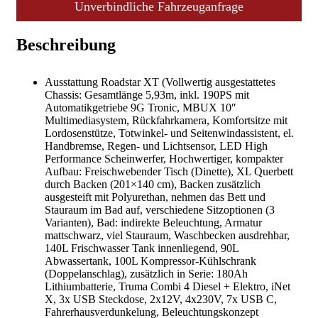
Unverbindliche Fahrzeuganfrage
Beschreibung
Ausstattung Roadstar XT (Vollwertig ausgestattetes
Chassis: Gesamtlänge 5,93m, inkl. 190PS mit
Automatikgetriebe 9G Tronic, MBUX 10″
Multimediasystem, Rückfahrkamera, Komfortsitze mit
Lordosenstütze, Totwinkel- und Seitenwindassistent, el.
Handbremse, Regen- und Lichtsensor, LED High
Performance Scheinwerfer, Hochwertiger, kompakter
Aufbau: Freischwebender Tisch (Dinette), XL Querbett
durch Backen (201×140 cm), Backen zusätzlich
ausgesteift mit Polyurethan, nehmen das Bett und
Stauraum im Bad auf, verschiedene Sitzoptionen (3
Varianten), Bad: indirekte Beleuchtung, Armatur
mattschwarz, viel Stauraum, Waschbecken ausdrehbar,
140L Frischwasser Tank innenliegend, 90L
Abwassertank, 100L Kompressor-Kühlschrank
(Doppelanschlag), zusätzlich in Serie: 180Ah
Lithiumbatterie, Truma Combi 4 Diesel + Elektro, iNet
X, 3x USB Steckdose, 2x12V, 4x230V, 7x USB C,
Fahrerhausverdunkelung, Beleuchtungskonzept