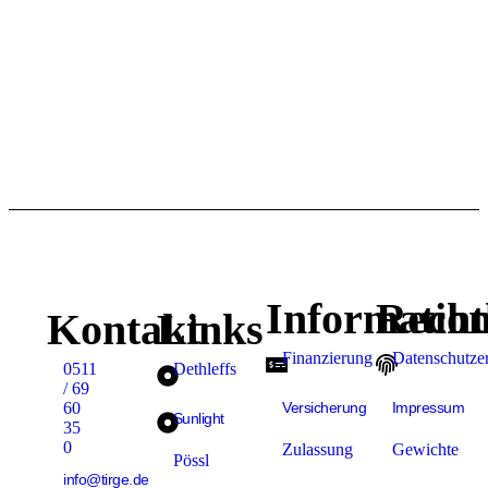
Informatio
Recht
Kontakt
Links
Finanzierung
Datenschutze
0511
Dethleffs
/ 69
60
Versicherung
Impressum
Sunlight
35
0
Zulassung
Gewichte
Pössl
info@tirge.de