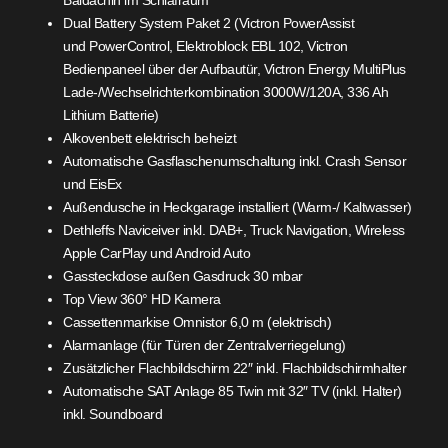
Dual Battery System Paket 2 (Victron PowerAssist
und PowerControl, Elektroblock EBL 102, Victron
Bedienpaneel über der Aufbautür, Victron Energy MultiPlus
Lade-/Wechselrichterkombination 3000W/120A, 336 Ah
Lithium Batterie)
Alkovenbett elektrisch beheizt
Automatische Gasflaschenumschaltung inkl. Crash Sensor
und EisEx
Außendusche in Heckgarage installiert (Warm-/ Kaltwasser)
Dethleffs Naviceiver inkl. DAB+, Truck Navigation, Wireless
Apple CarPlay und Android Auto
Gassteckdose außen Gasdruck 30 mbar
Top View 360° HD Kamera
Cassettenmarkise Omnistor 6,0 m (elektrisch)
Alarmanlage (für Türen der Zentralverriegelung)
Zusätzlicher Flachbildschirm 22″ inkl. Flachbildschirmhalter
Automatische SAT Anlage 85 Twin mit 32″ TV (inkl. Halter)
inkl. Soundboard