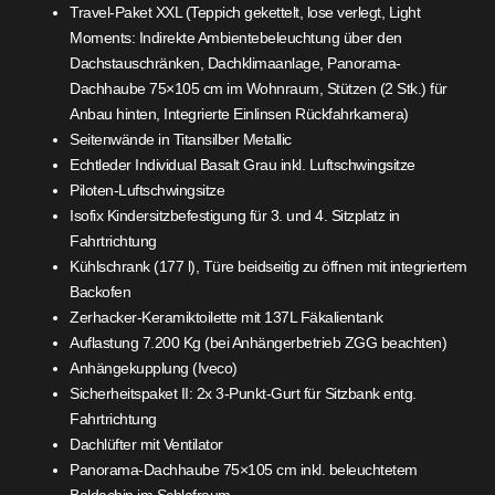
Travel-Paket XXL (Teppich gekettelt, lose verlegt, Light
Moments: Indirekte Ambientebeleuchtung über den
Dachstauschränken, Dachklimaanlage, Panorama-
Dachhaube 75×105 cm im Wohnraum, Stützen (2 Stk.) für
Anbau hinten, Integrierte Einlinsen Rückfahrkamera)
Seitenwände in Titansilber Metallic
Echtleder Individual Basalt Grau inkl. Luftschwingsitze
Piloten-Luftschwingsitze
Isofix Kindersitzbefestigung für 3. und 4. Sitzplatz in
Fahrtrichtung
Kühlschrank (177 l), Türe beidseitig zu öffnen mit integriertem
Backofen
Zerhacker-Keramiktoilette mit 137L Fäkalientank
Auflastung 7.200 Kg (bei Anhängerbetrieb ZGG beachten)
Anhängekupplung (Iveco)
Sicherheitspaket II: 2x 3-Punkt-Gurt für Sitzbank entg.
Fahrtrichtung
Dachlüfter mit Ventilator
Panorama-Dachhaube 75×105 cm inkl. beleuchtetem
Baldachin im Schlafraum