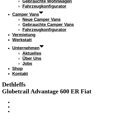
Gebrauchte Wohnwagen
Fahrzeugkonfigurator
Camper Vans
Neue Camper Vans
Gebrauchte Camper Vans
Fahrzeugkonfigurator
Vermietung
Werkstatt
Unternehmen
Aktuelles
Über Uns
Jobs
Shop
Kontakt
Dethleffs
Globetrail Advantage 600 ER Fiat