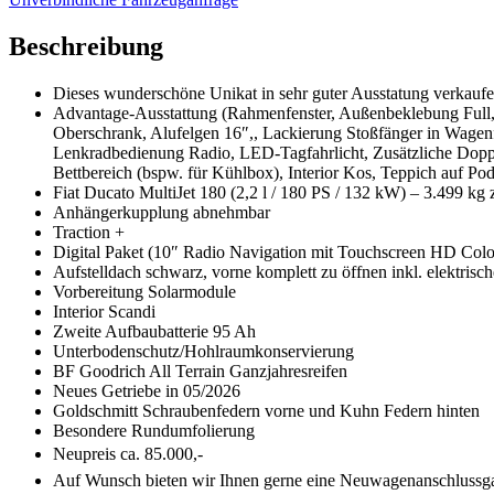
Beschreibung
Dieses wunderschöne Unikat in sehr guter Ausstatung verkauf
Advantage-Ausstattung (Rahmenfenster, Außenbeklebung Full, 
Oberschrank, Alufelgen 16″,, Lackierung Stoßfänger in Wagenf
Lenkradbedienung Radio, LED-Tagfahrlicht, Zusätzliche Doppe
Bettbereich (bspw. für Kühlbox), Interior Kos, Teppich auf Pod
Fiat Ducato MultiJet 180 (2,2 l / 180 PS / 132 kW) – 3.499 kg
Anhängerkupplung abnehmbar
Traction +
Digital Paket (10″ Radio Navigation mit Touchscreen HD Colo
Aufstelldach schwarz, vorne komplett zu öffnen inkl. elektris
Vorbereitung Solarmodule
Interior Scandi
Zweite Aufbaubatterie 95 Ah
Unterbodenschutz/Hohlraumkonservierung
BF Goodrich All Terrain Ganzjahresreifen
Neues Getriebe in 05/2026
Goldschmitt Schraubenfedern vorne und Kuhn Federn hinten
Besondere Rundumfolierung
Neupreis ca. 85.000,- 
Auf Wunsch bieten wir Ihnen gerne eine Neuwagenanschlussgar