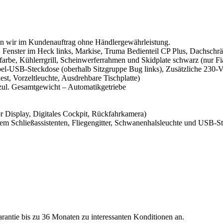
en wir im Kundenauftrag ohne Händlergewährleistung.
Fenster im Heck links, Markise, Truma Bedienteil CP Plus, Dachschrä
arbe, Kühlerrgrill, Scheinwerferrahmen und Skidplate schwarz (nur Fi
l-USB-Steckdose (oberhalb Sitzgruppe Bug links), Zusätzliche 230-V
est, Vorzeltleuchte, Ausdrehbare Tischplatte)
 zul. Gesamtgewicht – Automatikgetriebe
r Display, Digitales Cockpit, Rückfahrkamera)
chem Schließassistenten, Fliegengitter, Schwanenhalsleuchte und USB-S
antie bis zu 36 Monaten zu interessanten Konditionen an.