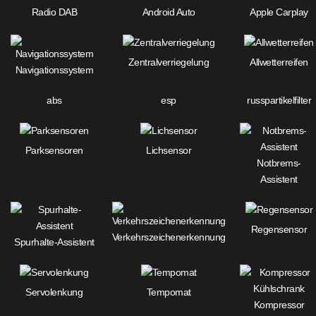
Radio DAB
Android Auto
Apple Carplay
Zentralverriegelung
Allwetterreifen
Navigationssystem
abs
esp
russpartikelfilter
Parksensoren
Lichsensor
Notbrems-
Assistent
Regensensor
Verkehrszeichenerkennung
Spurhalte-Assistent
Servolenkung
Tempomat
Kompressor