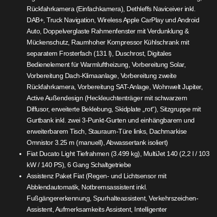
Rückfahrkamera (Einfachkamera), Dethleffs Naviceiver inkl.
DAB+, Truck Navigation, Wireless Apple CarPlay und Android
Auto, Doppelverglaste Rahmenfenster mit Verdunklung &
Mückenschutz, Raumhoher Kompressor Kühlschrank mit
separatem Frosterfach (131 l), Duschrost, Digitales
Bedienelement für Warmluftheizung, Vorbereitung Solar,
Vorbereitung Dach-Klimaanlage, Vorbereitung zweite
Rückfahrkamera, Vorbereitung SAT-Anlage, Wohnwelt Jupiter,
Active Außendesign (Heckleuchtenträger mit schwarzem
Diffusor, erweiterte Beklebung, Skidplate „rot“), Sitzgruppe mit
Gurtbank inkl. zwei 3-Punkt-Gurten und einhängbarem und
erweiterbarem Tisch, Stauraum-Türe links, Dachmarkise
Omnistor 3.25 m (manuell), Abwassertank isoliert)
Fiat Ducato Light Tiefrahmen (3.499 kg), MultiJet 140 (2,2 l / 103
kW / 140 PS), 6 Gang Schaltgetriebe
Assistenz Paket Fiat (Regen- und Lichtsensor mit
Abblendautomatik, Notbremsassistent inkl.
Fußgängererkennung, Spurhalteassistent, Verkehrszeichen-
Assistent, Aufmerksamkeits Assistent, Intelligenter