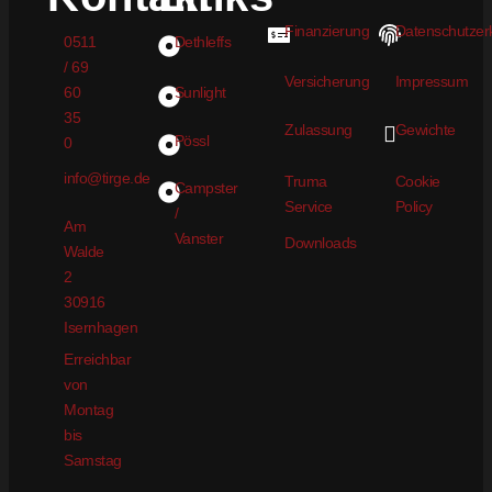
Finanzierung
Datenschutzer
0511
Dethleffs
/ 69
Versicherung
Impressum
60
Sunlight
35
Zulassung
Gewichte
Pössl
0
info@tirge.de
Truma
Cookie
Campster
Service
Policy
/
Am
Vanster
Downloads
Walde
2
30916
Isernhagen
Erreichbar
von
Montag
bis
Samstag