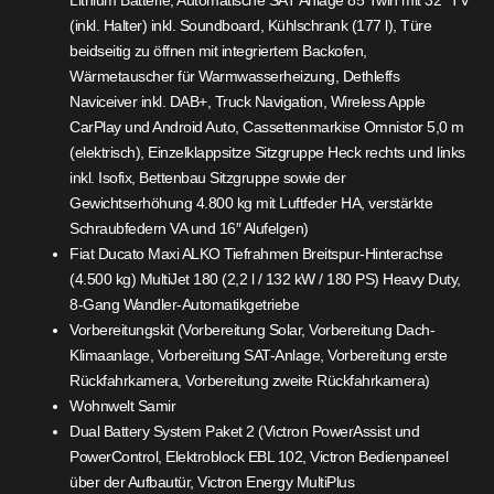
(inkl. Halter) inkl. Soundboard, Kühlschrank (177 l), Türe
beidseitig zu öffnen mit integriertem Backofen,
Wärmetauscher für Warmwasserheizung, Dethleffs
Naviceiver inkl. DAB+, Truck Navigation, Wireless Apple
CarPlay und Android Auto, Cassettenmarkise Omnistor 5,0 m
(elektrisch), Einzelklappsitze Sitzgruppe Heck rechts und links
inkl. Isofix, Bettenbau Sitzgruppe sowie der
Gewichtserhöhung 4.800 kg mit Luftfeder HA, verstärkte
Schraubfedern VA und 16″ Alufelgen)
Fiat Ducato Maxi ALKO Tiefrahmen Breitspur-Hinterachse
(4.500 kg) MultiJet 180 (2,2 l / 132 kW / 180 PS) Heavy Duty,
8-Gang Wandler-Automatikgetriebe
Vorbereitungskit (Vorbereitung Solar, Vorbereitung Dach-
Klimaanlage, Vorbereitung SAT-Anlage, Vorbereitung erste
Rückfahrkamera, Vorbereitung zweite Rückfahrkamera)
Wohnwelt Samir
Dual Battery System Paket 2 (Victron PowerAssist und
PowerControl, Elektroblock EBL 102, Victron Bedienpaneel
über der Aufbautür, Victron Energy MultiPlus