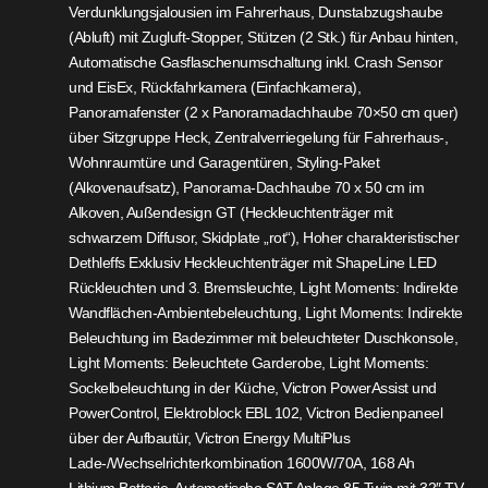
Verdunklungsjalousien im Fahrerhaus, Dunstabzugshaube
(Abluft) mit Zugluft-Stopper, Stützen (2 Stk.) für Anbau hinten,
Automatische Gasflaschenumschaltung inkl. Crash Sensor
und EisEx, Rückfahrkamera (Einfachkamera),
Panoramafenster (2 x Panoramadachhaube 70×50 cm quer)
über Sitzgruppe Heck, Zentralverriegelung für Fahrerhaus-,
Wohnraumtüre und Garagentüren, Styling-Paket
(Alkovenaufsatz), Panorama-Dachhaube 70 x 50 cm im
Alkoven, Außendesign GT (Heckleuchtenträger mit
schwarzem Diffusor, Skidplate „rot“), Hoher charakteristischer
Dethleffs Exklusiv Heckleuchtenträger mit ShapeLine LED
Rückleuchten und 3. Bremsleuchte, Light Moments: Indirekte
Wandflächen-Ambientebeleuchtung, Light Moments: Indirekte
Beleuchtung im Badezimmer mit beleuchteter Duschkonsole,
Light Moments: Beleuchtete Garderobe, Light Moments:
Sockelbeleuchtung in der Küche, Victron PowerAssist und
PowerControl, Elektroblock EBL 102, Victron Bedienpaneel
über der Aufbautür, Victron Energy MultiPlus
Lade-/Wechselrichterkombination 1600W/70A, 168 Ah
Lithium Batterie, Automatische SAT Anlage 85 Twin mit 32″ TV