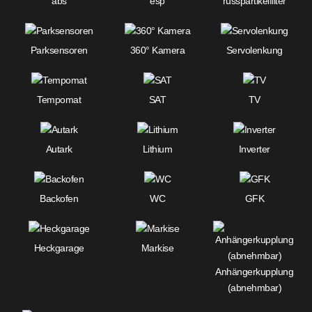
abs
esp
russpartikelfilter
Parksensoren
360° Kamera
Servolenkung
Tempomat
SAT
TV
Autark
Lithium
Inverter
Backofen
WC
GFK
Heckgarage
Markise
Anhängerkupplung
(abnehmbar)