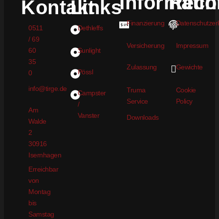
Informati
Recht
Kontakt
Links
Finanzierung
Datenschutzer
0511
Dethleffs
/ 69
Versicherung
Impressum
60
Sunlight
35
Zulassung
Gewichte
Pössl
0
info@tirge.de
Truma
Cookie
Campster
Service
Policy
/
Am
Vanster
Downloads
Walde
2
30916
Isernhagen
Erreichbar
von
Montag
bis
Samstag