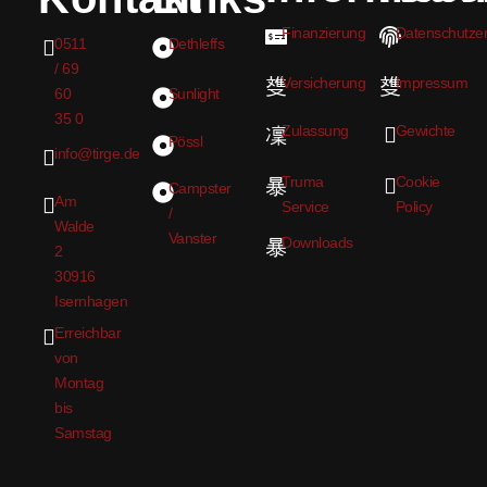
Finanzierung
Datenschutzer
0511
Dethleffs
/ 69
Versicherung
Impressum
60
Sunlight
35 0
Zulassung
Gewichte
Pössl
info@tirge.de
Truma
Cookie
Campster
Am
Service
Policy
/
Walde
Vanster
Downloads
2
30916
Isernhagen
Erreichbar
von
Montag
bis
Samstag