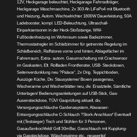
12V, Heckgarage beleuchtet, Heckgarage Fahrradträger,
Heckgarage Waschmaschine, 2x 303 Ah LiFePo4 mit Bluetooth
und Heizung, Autom. Wechselrichter 1800W Dauerleistung, 50A
Ladebooster, kompl. LED-Beleuchtung, Ultraschall-
Einparksensoren in der Heck-Stoßstange, WW-
Fußbodenheizung im Wohnraum sowie Badezimmer,
Thermostatregler im Schlafzimmer für getrennte Regelung im
Schlafbereich, Raffstores vorne und hinten, Ablagefächer im
Fahrerraum, Extra- autom. Gasumschaltung mit Crachsensor
im Gaskasten, Elt. Rollladen Frontfenster, USB- Steckdosen,
Seitenverdunklung neu ?Palace“, 2x Orig. Teppichboden,
Auszüge Küche, Div. Stausysteme/ Boxen passgenau,
Wischerarme und Wischerblätter neu, div. Ersatzteile, Sämtliche
Unterlagen/ Bedienungsanleitungen auf USB-Stick, Gas-
Ausensteckdose, TÜV/ Gasprüfung aktuell, div,
Versorgungsschläuche Gardenasystem, Abwasser-
Entsorgungsschläuche C-Schlauch ?Stork-Anschluss* Eventuell
mit (Testsieger) Tisch und Stühlen für 3 Personen,
Gasaußenkochfeld/ Grill 30mBar, Gasschlauch mit Kupplung-
via Gassteckdose, Wäschespinne etc., neuwertig!