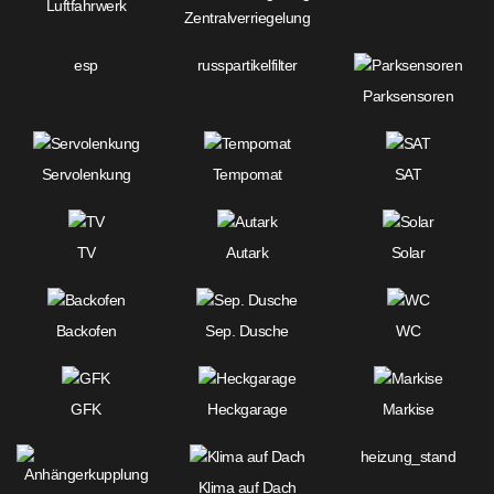
Luftfahrwerk
Zentralverriegelung
esp
russpartikelfilter
Parksensoren
Servolenkung
Tempomat
SAT
TV
Autark
Solar
Backofen
Sep. Dusche
WC
GFK
Heckgarage
Markise
heizung_stand
Klima auf Dach