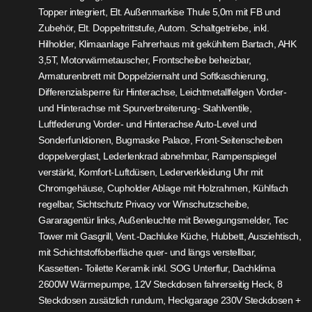
Topper integriert, Elt. Außenmarkise Thule 5,0m mit FB und
Zubehör, Elt. Doppeltrittstufe, Autom. Schaltgetriebe, inkl.
Hilholder, Klimaanlage Fahrerhaus mit gekühltem Bartach, AHK
3,5T, Motorwärmetauscher, Frontscheibe beheizbar,
Armaturenbrett mit Doppelziernaht und Softkaschierung,
Differenzialsperre für Hinterachse, Leichtmetallfelgen Vorder-
und Hinterachse mit Spurverbreiterung- Stahlventile,
Luftfederung Vorder- und Hinterachse Auto-Level und
Sonderfunktionen, Bugmaske Palace, Front-Seitenscheiben
doppelverglast, Lederlenkrad abnehmbar, Rampenspiegel
verstärkt, Komfort-Luftdüsen, Lederverkleidung Uhr mit
Chromgehäuse, Cupholder Ablage mit Holzrahmen, Kühlfach
regelbar, Sichtschutz Privacy vor Winschutzscheibe,
Gararagentür links, Außenleuchte mit Bewegungsmelder, Tec
Tower mit Gasgrill, Vent.-Dachluke Küche, Hubbett, Ausziehtisch,
mit Schichtstoffoberfläche quer- und längs verstellbar,
Kassetten- Toilette Keramik inkl. SOG Unterflur, Dachklima
2600W Wärmepumpe, 12V Steckdosen fahrerseitig Heck, 8
Steckdosen zusätzlich rundum, Heckgarage 230V Steckdosen +