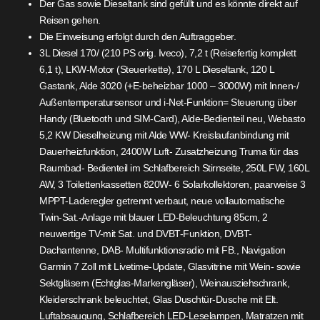
Der Gas sowie Dieseltank sind gefüllt und es könnte direkt auf
Reisen gehen.
Die Einweisung erfolgt durch den Auftraggeber.
3L Diesel 170/ (210 PS orig. Iveco), 7,2 t (Reisefertig komplett
6,1 t), LKW-Motor (Steuerkette), 170 L Dieseltank, 120 L
Gastank, Alde 3020 (+E-beheizbar 1000 – 3000W) mit Innen-/
Außentemperatursensor und i-Net-Funktion= Steuerung über
Handy (Bluetooth und SIM-Card), Alde-Bedienteil neu, Webasto
5,2 KW Dieselheizung mit Alde WW- Kreislaufanbindung mit
Dauerheizfunktion, 2400W Luft- Zusatzheizung Truma für das
Raumbad- Bedienteil im Schlafbereich Stirnseite, 250L FW, 160L
AW, 3 Toilettenkassetten 820W- 6 Solarkollektoren, paarweise 3
MPPT-Laderegler getrennt verbaut, neue vollautomatische
Twin-Sat.-Anlage mit blauer LED-Beleuchtung 85cm, 2
neuwertige TV-mit Sat. und DVBT-Funktion, DVBT-
Dachantenne, DAB- Multifunktionsradio mit FB., Navigation
Garmin 7 Zoll mit Livetime-Update, Glasvitrine mit Wein- sowie
Sektgläsern (Echtglas-Markengläser), Weinausziehschrank,
Kleiderschrank beleuchtet, Glas Duschtür-Dusche mit Elt.
Luftabsaugung, Schlafbereich LED-Leselampen, Matratzen mit